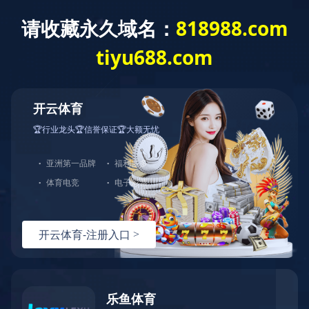
安博官方网页版
您好，欢迎您进入安博官方网页版-安博（中国） ！
|
首 页
|
集团概况
集团简介
公司领导
资质荣誉
品质保障
公司文化