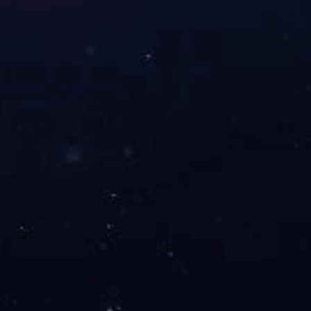
XINGKONG.COM-星空（中国）
开云·官方端网页版登录入口-
开云（中国）
拼搏在线（中国）唯一官方网站
星空平台-星空
（中国）一站式服务平台
半岛平台-半岛（中国）一站式服务平
台
开云(中国)Kaiyun·官方网站-kaiyun.com
九游网页版-九游（中
国）-九游（中国）
yabocom（中国）官方网站
开云在线官方网
站-开云（中国）
拼搏在线（中国）唯一官方网站
安博官方网页版
版权所有：安博官方网页版-安博（
地 址 ：甘肃省天水市麦积区渭滨北
电子邮箱： tsdyjcc@126.com 邮 编：7
XINGKONG.COM-星空（中国）
开云·官方端网页版登录入口-
开云（中国）
拼搏在线（中国）唯一官方网站
星空平台-星空