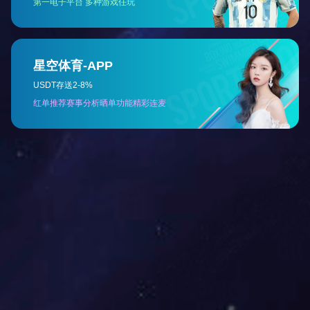
· 钢板铣边机
· 钢板预弯机
· 制管成型机
· 钢管预焊机
· 钢管内焊机
· 钢管外焊机
· 钢管扩径机
· 钢管水压试验机
· 钢管校直机
· 钢管精整机
· 钢管平头倒l棱机