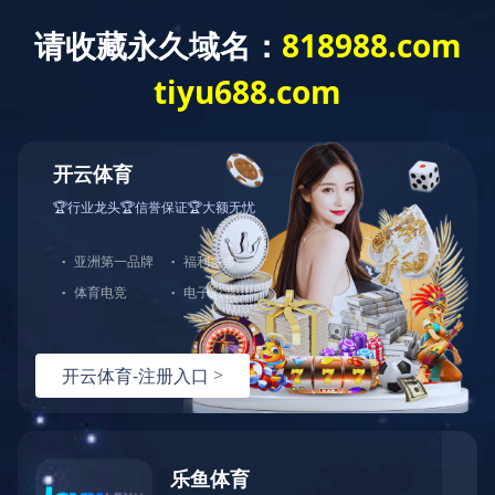
安博官方网页版
您好，欢迎您进入安博官方网页版-安博（中国） ！
|
首 页
|
集团概况
集团简介
公司领导
资质荣誉
品质保障
公司文化