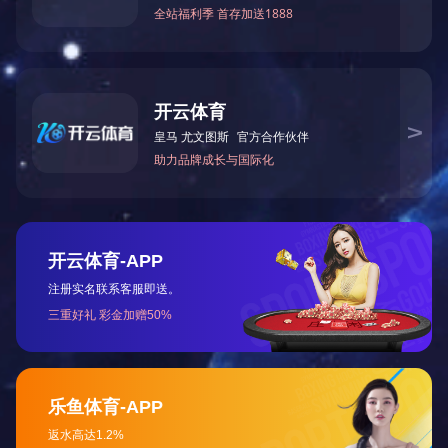
国）-九游（中国）
yabocom（中国）官方网站
开云在线官方网
站-开云（中国）
拼搏在线（中国）唯一官方网站
安博官方网页版
当前位置：
安博官方网页版
>
产品中心
>
其它产品
> 正文
剪
板
机
折 弯 机
卷 板 机
液